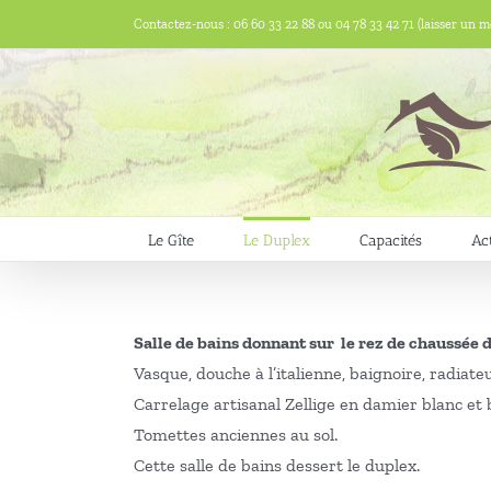
Passer
Contactez-nous : 06 60 33 22 88 ou 04 78 33 42 71 (laisser un m
au
contenu
Le Gîte
Le Duplex
Capacités
Act
Salle de bains donnant sur le rez de chaussée d
Vasque, douche à l’italienne, baignoire, radiat
Carrelage artisanal Zellige en damier blanc et
Tomettes anciennes au sol.
Cette salle de bains dessert le duplex.