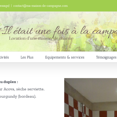
essage)
|
contact@ma-maison-de-campagne.com
ivités
Les Plus
Equipements & services
Témoignages
u duplex :
eur Acova, sèche serviette.
 burgundy (bordeau).