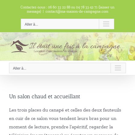
Passer
Contactez-nous : 06 60 33 22 88 ou 04 78 33 42 71 (laisser un
au
message)
|
contact@ma-maison-de-campagne.com
contenu
Aller à...
Aller à...
Un salon chaud et accueillant
Les trois places du canapé et celles des deux fauteuils
en cuir de ce salon vous tendent leurs bras pour un
moment de lecture, prendre l’apéritif, regarder la