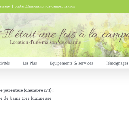
essage)
|
contact@ma-maison-de-campagne.com
ivités
Les Plus
Equipements & services
Témoignages
e parentale (chambre n°1) :
le de bains très lumineuse