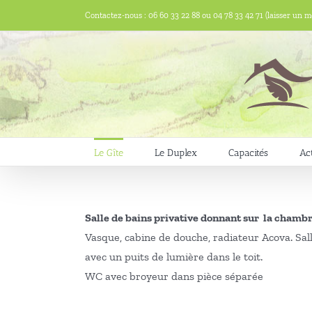
Passer
Contactez-nous : 06 60 33 22 88 ou 04 78 33 42 71 (laisser un m
au
contenu
Le Gîte
Le Duplex
Capacités
Act
Salle de bains privative donnant sur la chambr
Vasque, cabine de douche, radiateur Acova. Sal
avec un puits de lumière dans le toit.
WC avec broyeur dans pièce séparée