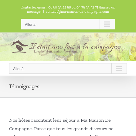
Passer
Contactez-nous : 06 60 33 22 88 ou 04 78 33 42 71 (laisser un
au
message)
|
contact@ma-maison-de-campagne.com
contenu
Aller à...
Aller à...
Témoignages
Nos hôtes racontent leur séjour à Ma Maison De
Campagne. Parce que tous les grands discours ne